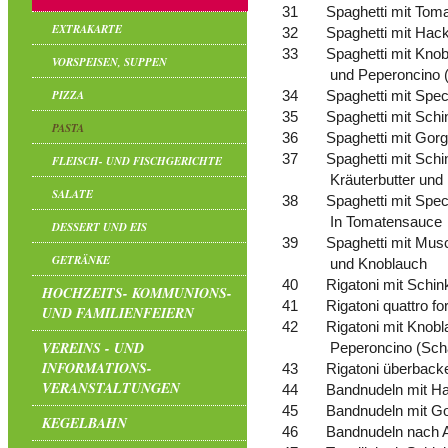
31
Spaghetti mit Tom
EXTRAKARTE
32
Spaghetti mit Hack
33
Spaghetti mit Knob
VORSPEISEN, SUPPEN
und Peperoncino (
PIZZA
34
Spaghetti mit Spec
35
Spaghetti mit Sch
PASTA
36
Spaghetti mit Gor
37
Spaghetti mit Schi
FLEISCH- UND FISCHGERICHTE
Kräuterbutter und
SALATE
38
Spaghetti mit Spe
In Tomatensauce
DESSERT UND EIS
39
Spaghetti mit Mus
GETRÄNKE
und Knoblauch
40
Rigatoni mit Schi
HOCHZEITS- KOMMUNIONS-
41
Rigatoni quattro f
UND FAMILIENFEIERN
42
Rigatoni mit Knobl
VEREINS - UND
Peperoncino (Sch
INFORMATIONS-
43
Rigatoni überback
VERANSTALTUNGEN
44
Bandnudeln mit Ha
45
Bandnudeln mit G
KEGELBAHN
46
Bandnudeln nach A