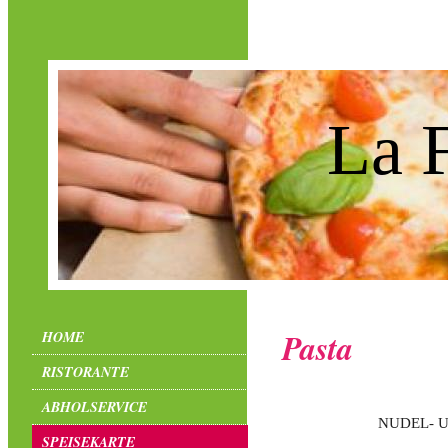
La F
Pasta
HOME
RISTORANTE
ABHOLSERVICE
NUDEL- 
SPEISEKARTE