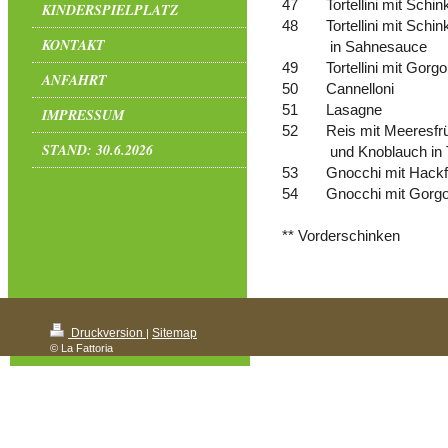
47
Tortellini mit Sch
KINDERSPIELPLATZ
48
Tortellini mit Schin
KONTAKT
in Sahnesauce
49
Tortellini mit Gor
ANFAHRT
50
Cannelloni
51
Lasagne
IMPRESSUM
52
Reis mit Meeresfr
STAND: 30.6.2026
und Knoblauch in
53
Gnocchi mit Hackf
54
Gnocchi mit Gorg
** Vorderschinken
Druckversion
Sitemap
|
© La Fattoria