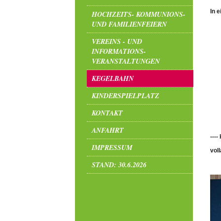
In e
HOCHZEITS- KOMMUNIONS-
UND FAMILIENFEIERN
VEREINS - UND
INFORMATIONS-
VERANSTALTUNGEN
KEGELBAHN
KINDERSPIELPLATZ
KONTAKT
ANFAHRT
---
IMPRESSUM
vol
STAND: 30.6.2026