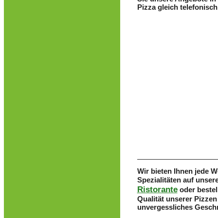
Pizza gleich telefonisch
ÖFFNU
Di. - Sa. 1
17:00 -
Sonn- und Fei
MONTAG i
Wir bieten Ihnen jede 
Spezialitäten auf unser
Ristorante
oder bestel
Qualität unserer Pizzen
unvergessliches Gesch