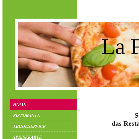
La F
HOME
S
RISTORANTE
das Resta
ABHOLSERVICE
SPEISEKARTE