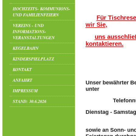
HOCHZEITS- KOMMUNIONS-
UND FAMILIENFEIERN
Für Tischrese
wir Sie,
VEREINS - UND
INFORMATIONS-
uns ausschlie
VERANSTALTUNGEN
kontaktieren.
KEGELBAHN
KINDERSPIELPLATZ
KONTAKT
ANFAHRT
Unser bewährter Be
unter
IMPRESSUM
Telefonnummer
STAND: 30.6.2026
Dienstag - Samst
17:00 
sowie an Sonn- un