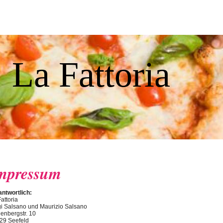
La Fattoria
mpressum
antwortlich:
attoria
gi Salsano und Maurizio Salsano
enbergstr. 10
29 Seefeld