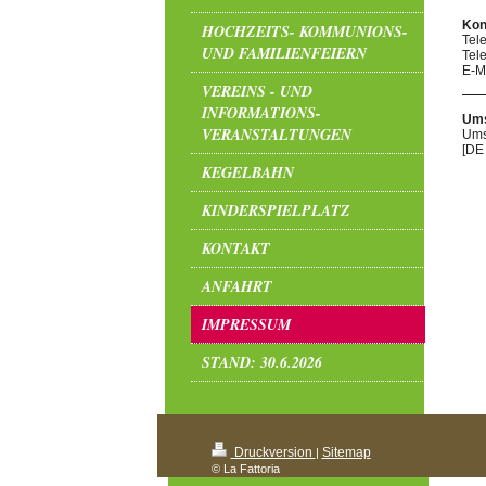
Kon
HOCHZEITS- KOMMUNIONS-
Tel
UND FAMILIENFEIERN
Tel
E-Ma
VEREINS - UND
INFORMATIONS-
Ums
VERANSTALTUNGEN
Ums
[DE
KEGELBAHN
KINDERSPIELPLATZ
KONTAKT
ANFAHRT
IMPRESSUM
STAND: 30.6.2026
Druckversion
Sitemap
|
© La Fattoria