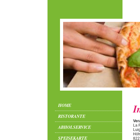
I
HOME
RISTORANTE
Ver
La F
ABHOLSERVICE
Lui
Höh
SPEISEKARTE
822