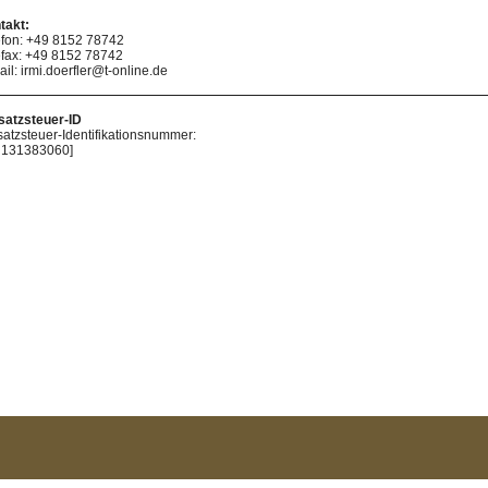
takt:
efon: +49 8152 78742
efax: +49 8152 78742
il: irmi.doerfler@t-online.de
atzsteuer-ID
atzsteuer-Identifikationsnummer:
 131383060]